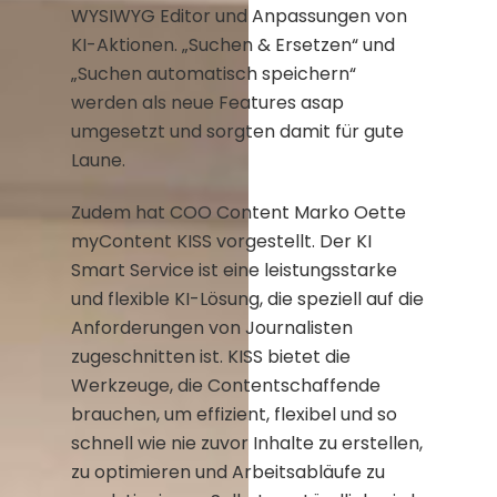
WYSIWYG Editor und Anpassungen von
KI-Aktionen. „Suchen & Ersetzen“ und
„Suchen automatisch speichern“
werden als neue Features asap
umgesetzt und sorgten damit für gute
Laune.
Zudem hat COO Content Marko Oette
myContent KISS vorgestellt. Der KI
Smart Service ist eine leistungsstarke
und flexible KI-Lösung, die speziell auf die
Anforderungen von Journalisten
zugeschnitten ist. KISS bietet die
Werkzeuge, die Contentschaffende
brauchen, um effizient, flexibel und so
schnell wie nie zuvor Inhalte zu erstellen,
zu optimieren und Arbeitsabläufe zu