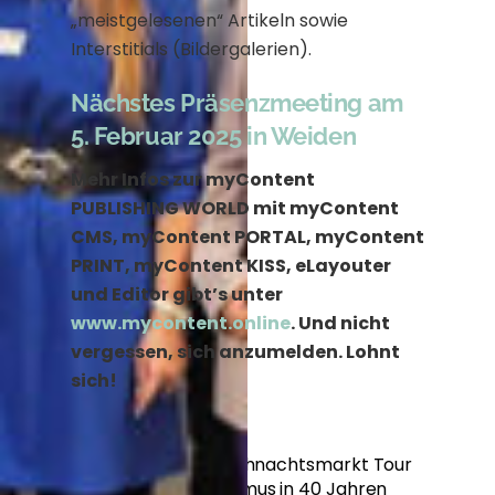
„meistgelesenen“ Artikeln sowie
Interstitials (Bildergalerien).
Nächstes Präsenzmeeting am
5. Februar 2025 in Weiden
Mehr Infos zur myContent
PUBLISHING WORLD mit myContent
CMS, myContent PORTAL, myContent
PRINT, myContent KISS, eLayouter
und Editor gibt’s unter
www.mycontent.online
. Und nicht
vergessen, sich anzumelden. Lohnt
sich!
myContent Weihnachtsmarkt Tour
Journalismus in 40 Jahren