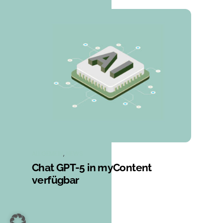
ALLGEMEIN
,
NEWS
Chat GPT-5 in myContent
verfügbar