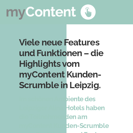
Skip
Back
Men
to
To
content
Top
Viele neue Features
und Funktionen – die
Highlights vom
myContent Kunden-
Scrumble in Leipzig.
Im schönen Ambiente des
Leipziger Alina Hotels haben
die Teilnehmenden am
myContent Kunden-Scrumble