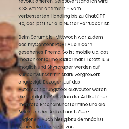
revolutionieren. Selbstverständlich wird
KISS weiter optimiert – vom
verbesserten Handling bis zu ChatGPT
4o, das jetzt für alle Nutzer verfügbar ist.
Beim Scrumble-Mittwoch war zudem
das myContent PORTAL ein gern
gesehenes Thema. So ist mobile u.a. das
medienkonforme Bildformat 1:1 statt 16:9
möglich und Skyscraper werden auf
Kundenwunsch hin stark vergrößert
angezeigt. Bezogen auf das
Automatisierungstool eLayouter waren
die Highlights: Selektion der Artikel über
mehrere Erscheinungstermine und die
Selektion der Artikel nach Geo-
Regionen. Auch hier gibt’s demnächst
Neues: die Übersicht von