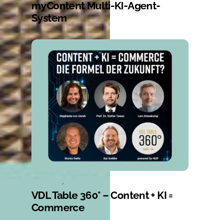
myContent Multi-KI-Agent-
System
ALLGEMEIN
,
NEWS
VDL Table 360° – Content + KI =
Commerce