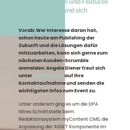
neue Funktionen und Features
kennengelernt und sich
ausgetauscht.
Vorab: Wer Interesse daran hat,
schon heute am Publishing der
Zukunft und die Lösungen dafür
mitzuarbeiten, kann sich gerne zum
nächsten Kunden-Scrumble
anmelden: Angela Diener freut sich
unter
adi@hup.de
auf Ihre
Kontaktaufnahme und senden die
wichtigsten Infos zum Event zu.
Unter anderem ging es um die DPA
Wires Schnittstelle beim
Redaktionssystem myContent CMS, die
Anpassung der ASSET Komponente im