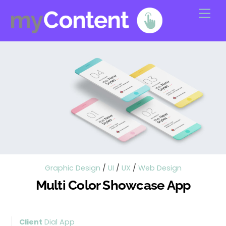
Skip
Men
to
content
Graphic Design
/
UI
/
UX
/
Web Design
Multi Color Showcase App
Client
Dial App