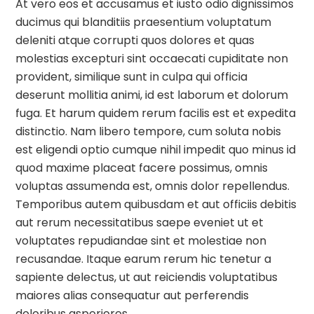
At vero eos et accusamus et iusto odio dignissimos
ducimus qui blanditiis praesentium voluptatum
deleniti atque corrupti quos dolores et quas
molestias excepturi sint occaecati cupiditate non
provident, similique sunt in culpa qui officia
deserunt mollitia animi, id est laborum et dolorum
fuga. Et harum quidem rerum facilis est et expedita
distinctio. Nam libero tempore, cum soluta nobis
est eligendi optio cumque nihil impedit quo minus id
quod maxime placeat facere possimus, omnis
voluptas assumenda est, omnis dolor repellendus.
Temporibus autem quibusdam et aut officiis debitis
aut rerum necessitatibus saepe eveniet ut et
voluptates repudiandae sint et molestiae non
recusandae. Itaque earum rerum hic tenetur a
sapiente delectus, ut aut reiciendis voluptatibus
maiores alias consequatur aut perferendis
doloribus asperiores.