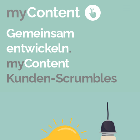
Skip
Men
to
content
Gemeinsam
entwickeln
.
my
Content
Kunden-Scrumbles