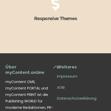
Responsive Themes
Back
Über
Weiteres
To
myContent.online
Impressum
Top
myContent CMS,
AGB
myContent PORTAL und
myContent PRINT ist die
Datenschutzerklärung
Publishing WORLD für
moderne Redaktionen, PR-