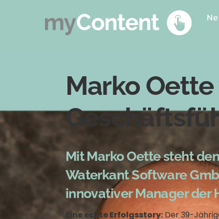
Skip
to
Ne
content
Marko Oette v
Geschäftsfü
Mit Marko Oette steht d
Waterkant Software GmbH
innovativer Manager der H
Eine echte Erfolgsstory:
Der 39-Jährig