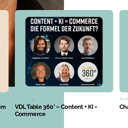
ALLGEMEIN
,
NEWS
ALLG
em
VDL Table 360° – Content + KI =
Ch
Commerce