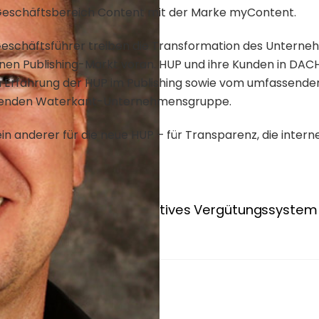
Geschäftsbereich Content mit der Marke myContent.
schäftsführer treiben die Transformation des Unterne
n Publishing-Markt voran. HUP und ihre Kunden in DACH 
gen Erfahrung der HUP im Publishing sowie vom umfassend
enden Waterkant-Unternehmensgruppe.
n anderer für die neue HUP – für Transparenz, die interne
„Wir brauchen ein kollektives Vergütungssystem f