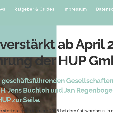
Back
ws
Ratgeber & Guides
Impressum
Datensc
To
Top
erstärkt ab April 
hrung der HUP G
en geschäftsführenden Gesellschaft
, Jens Buchloh und Jan Regenbogen,
UP zur Seite.
e startete seine Karriere 2005 bei dem Softwarehaus. I