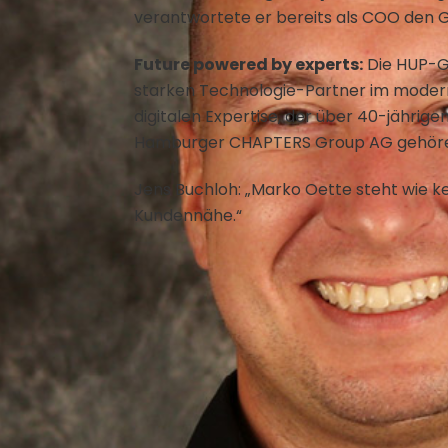
verantwortete er bereits als COO den 
Future powered by experts:
Die HUP-Ge
starken Technologie-Partner im moderne
digitalen Expertise, der über 40-jähri
Hamburger CHAPTERS Group AG gehör
Jens Buchloh: „Marko Oette steht wie kei
Kundennähe.“
Journalismus in 40 Jahren
Related Posts